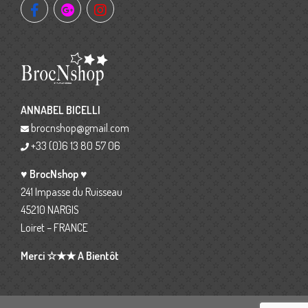
ANNABEL BICELLI
brocnshop@gmail.com
+33 (0)6 13 80 57 06
♥ BrocNshop ♥
241 Impasse du Ruisseau
45210 NARGIS
Loiret – FRANCE
Merci ☆★★ A Bientôt