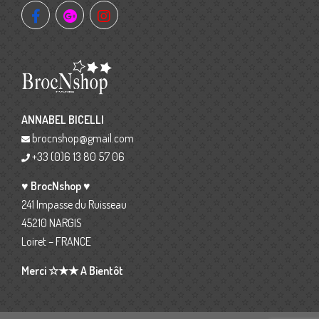
ANNABEL BICELLI
brocnshop@gmail.com
+33 (0)6 13 80 57 06
♥ BrocNshop ♥
241 Impasse du Ruisseau
45210 NARGIS
Loiret – FRANCE
Merci ☆★★ A Bientôt