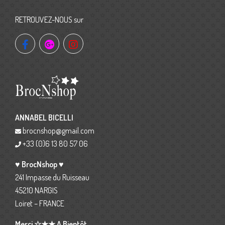
RETROUVEZ-NOUS sur
ANNABEL BICELLI
brocnshop@gmail.com
+33 (0)6 13 80 57 06
♥ BrocNshop ♥
241 Impasse du Ruisseau
45210 NARGIS
Loiret – FRANCE
Merci ☆★★ A Bientôt