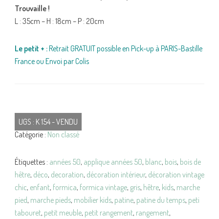
Trouvaille !
L : 35cm – H : 18cm – P : 20cm
Le petit + :
Retrait GRATUIT possible en Pick-up à PARIS-Bastille
France ou Envoi par Colis
UGS :
K 154 - VENDU
Catégorie :
Non classé
Étiquettes :
années 50
,
applique années 50
,
blanc
,
bois
,
bois de
hêtre
,
déco
,
decoration
,
décoration intérieur
,
décoration vintage
chic
,
enfant
,
formica
,
formica vintage
,
gris
,
hêtre
,
kids
,
marche
pied
,
marche pieds
,
mobilier kids
,
patine
,
patine du temps
,
peti
tabouret
,
petit meuble
,
petit rangement
,
rangement
,