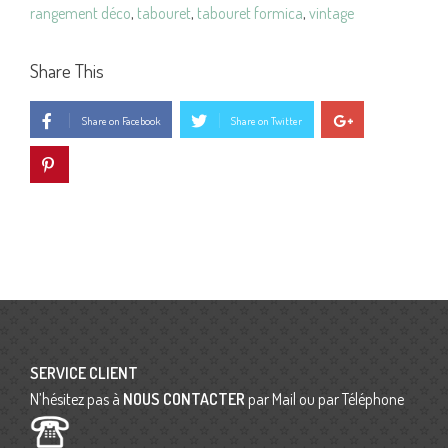
rangement déco
,
tabouret
,
tabouret formica
,
vintage
Share This
Share on Facebook
Share on Twitter
SERVICE CLIENT
N’hésitez pas à
NOUS CONTACTER
par Mail ou par Téléphone