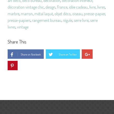
art déco
,
déco bureau
,
decoration
,
décoration intérieur
,
décoration vintage chic
,
design
,
France
,
idée cadeau
,
livre
,
livres
,
marbre
,
marron
,
métal laqué
,
objet déco
,
oiseau
,
presse-papier
,
presse-papiers
,
rangement bureau
,
régule
,
serre livre
,
serre
livres
,
vintage
Share This
Share on Facebook
Share on Twitter