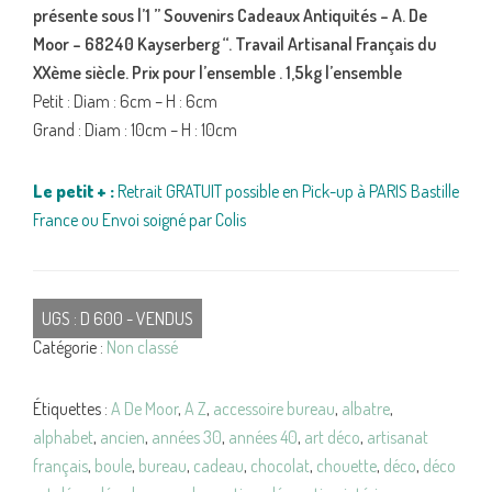
présente sous l’1 ” Souvenirs Cadeaux Antiquités – A. De
Moor – 68240 Kayserberg “. Travail Artisanal Français du
XXème siècle. Prix pour l’ensemble . 1,5kg l’ensemble
Petit : Diam : 6cm – H : 6cm
Grand : Diam : 10cm – H : 10cm
Le petit + :
Retrait GRATUIT possible en Pick-up à PARIS Bastille
France ou Envoi soigné par Colis
UGS :
D 600 - VENDUS
Catégorie :
Non classé
Étiquettes :
A De Moor
,
A Z
,
accessoire bureau
,
albatre
,
alphabet
,
ancien
,
années 30
,
années 40
,
art déco
,
artisanat
français
,
boule
,
bureau
,
cadeau
,
chocolat
,
chouette
,
déco
,
déco