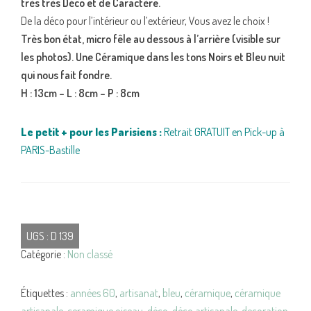
très très Déco et de Caractère.
De la déco pour l’intérieur ou l’extérieur, Vous avez le choix !
Très bon état, micro fêle au dessous à l’arrière (visible sur
les photos). Une Céramique dans les tons Noirs et Bleu nuit
qui nous fait fondre.
H : 13cm – L : 8cm – P : 8cm
Le petit + pour les Parisiens :
Retrait GRATUIT en Pick-up à
PARIS-Bastille
UGS :
D 139
Catégorie :
Non classé
Étiquettes :
années 60
,
artisanat
,
bleu
,
céramique
,
céramique
artisanale
,
ceramique oiseau
,
déco
,
déco artisanale
,
decoration
,