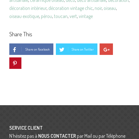
décoration intérieur
,
décoration vintage chic
,
noir
,
oiseau
,
oiseau exotique
,
pérou
,
toucan
,
vert
,
vintage
Share This
Share on Facebook
Share on Twitter
SERVICE CLIENT
N’hésitez pas à
NOUS CONTACTER
par Mail ou par Téléphone