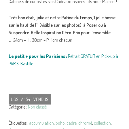
Cabinets de curiosités, vos Cadeaux inspirés .. ils nous Plaisent!
Très bon état, jolie et nette Patine du temps, 1 jolie bosse
sur le haut de l’1 (visible sur les photos), à Poser ou à
Suspendre. Belle Inspiration Déco. Prix pour l’ensemble.
L : 24cm – H : 30cm – P : 1cm chacun
Le petit + pour les Parisiens :
Retrait GRATUIT en Pick-up à
PARIS-Bastille
UGS :
A 154 - VENDUS
Catégorie :
Non classé
Étiquettes :
accumulation
,
boho
,
cadre
,
chromé
,
collection
,