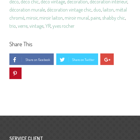
déco
,
déco chic
,
déco vintage
,
decoration
,
décoration intérieur
,
décoration murale
,
décoration vintage chic
,
duo
,
laiton
,
métal
chromé
,
miroir
,
miroir laiton
,
miroir mural
,
paire
,
shabby chic
,
trio
,
verre
,
vintage
,
YR
,
yves rocher
Share This
Share on Facebook
Share on Twitter
SERVICE CLIENT