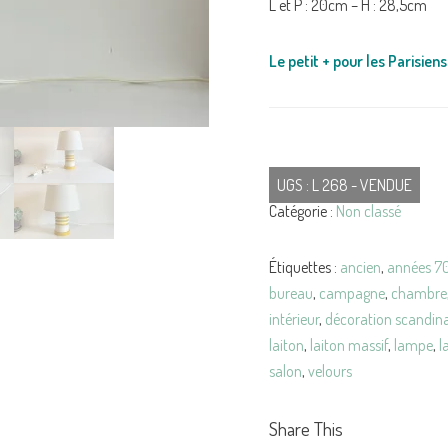
L et P : 20cm – H : 28,5cm
Le petit + pour les Parisiens 
UGS :
L 268 - VENDUE
Catégorie :
Non classé
Étiquettes :
ancien
,
années 7
bureau
,
campagne
,
chambre
intérieur
,
décoration scandin
laiton
,
laiton massif
,
lampe
,
l
salon
,
velours
Share This