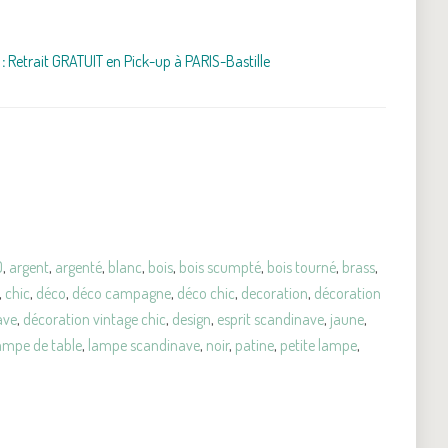
:
Retrait GRATUIT en Pick-up à PARIS-Bastille
0
,
argent
,
argenté
,
blanc
,
bois
,
bois scumpté
,
bois tourné
,
brass
,
,
chic
,
déco
,
déco campagne
,
déco chic
,
decoration
,
décoration
ave
,
décoration vintage chic
,
design
,
esprit scandinave
,
jaune
,
ampe de table
,
lampe scandinave
,
noir
,
patine
,
petite lampe
,