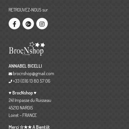
RETROUVEZ-NOUS sur
ANNABEL BICELLI
brocnshop@gmail.com
+33 (0)6 13 80 57 06
♥ BrocNshop ♥
241 Impasse du Ruisseau
45210 NARGIS
Loiret – FRANCE
Merci ☆★★ A Bientôt