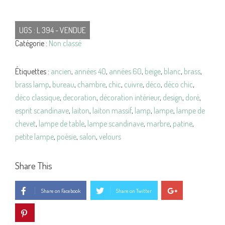
UGS :
L 394 - VENDUE
Catégorie :
Non classé
Étiquettes :
ancien
,
années 40
,
années 60
,
beige
,
blanc
,
brass
,
brass lamp
,
bureau
,
chambre
,
chic
,
cuivre
,
déco
,
déco chic
,
déco classique
,
decoration
,
décoration intérieur
,
design
,
doré
,
esprit scandinave
,
laiton
,
laiton massif
,
lamp
,
lampe
,
lampe de
chevet
,
lampe de table
,
lampe scandinave
,
marbre
,
patine
,
petite lampe
,
poésie
,
salon
,
velours
Share This
Share on Facebook
Share on Twitter