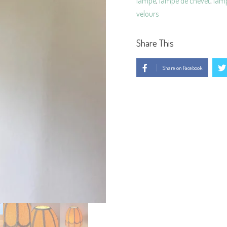
lampe
,
lampe de chevet
,
lamp
velours
Share This
Share on Facebook