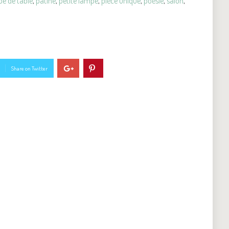
e de table
,
patine
,
petite lampe
,
pièce unique
,
poésie
,
salon
,
Share on Twitter