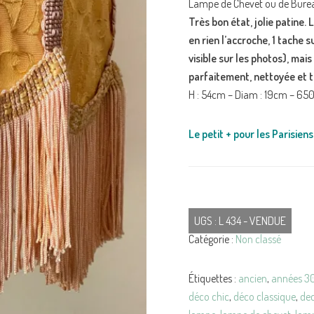
Lampe de Chevet ou de Bureau ..
Très bon état, jolie patine.
en rien l’accroche, 1 tache s
visible sur les photos), mais
parfaitement, nettoyée et t
H : 54cm – Diam : 19cm – 650g
Le petit + pour les Parisiens 
UGS :
L 434 - VENDUE
Catégorie :
Non classé
Étiquettes :
ancien
,
années 3
déco chic
,
déco classique
,
de