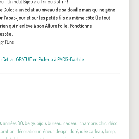
 Un petit Bijou à offrir ou s’offrir !
 Le Culot a un éclat au niveau de sa douille mais qui ne gêne
ur l’abat-jour et sur les petits fils du même côté (le tout
 rien qui n’enlève à son Allure folle . Fonctionne
estée .
r l’Ens.
:
Retrait GRATUIT en Pick-up à PARIS-Bastille
0
,
années 80
,
beige
,
bijou
,
bureau
,
cadeau
,
chambre
,
chic
,
déco
,
coration
,
décoration intérieur
,
design
,
doré
,
idée cadeau
,
lamp
,