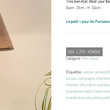
Très bon état, Abat-jour Be
Diam : 31cm – H : 55cm
Le petit + pour les Parisiens 
UGS :
L 373 - VENDUE
Catégorie :
Non classé
Étiquettes :
ancien
,
années 8
bureau
,
campagne
,
chambre
intérieur
,
décoration scandin
scandinave
,
laiton
,
laiton mas
scandinave
,
noir
,
patine
,
peti