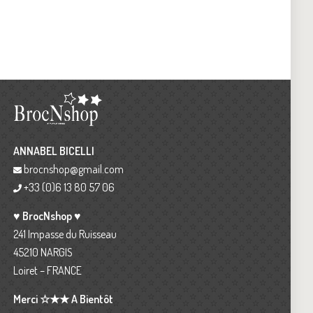
ANNABEL BICELLI
brocnshop@gmail.com
+33 (0)6 13 80 57 06
♥ BrocNshop ♥
241 Impasse du Ruisseau
45210 NARGIS
Loiret – FRANCE
Merci ☆★★ A Bientôt