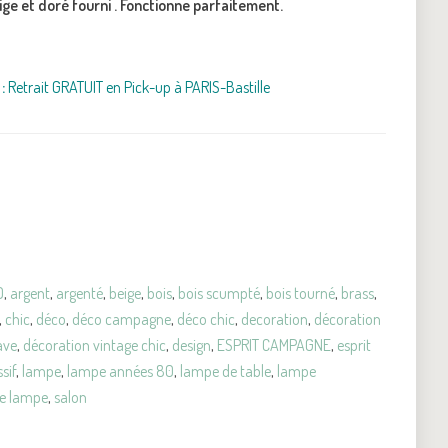
ige et doré fourni . Fonctionne parfaitement.
:
Retrait GRATUIT en Pick-up à PARIS-Bastille
0
,
argent
,
argenté
,
beige
,
bois
,
bois scumpté
,
bois tourné
,
brass
,
,
chic
,
déco
,
déco campagne
,
déco chic
,
decoration
,
décoration
ave
,
décoration vintage chic
,
design
,
ESPRIT CAMPAGNE
,
esprit
sif
,
lampe
,
lampe années 80
,
lampe de table
,
lampe
te lampe
,
salon