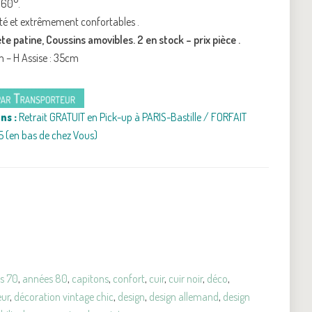
360°.
lité et extrêmement confortables .
ète patine, Coussins amovibles. 2 en stock – prix pièce .
m – H Assise : 35cm
ns :
Retrait GRATUIT en Pick-up à PARIS-Bastille / FORFAIT
5 (en bas de chez Vous)
s 70
,
années 80
,
capitons
,
confort
,
cuir
,
cuir noir
,
déco
,
eur
,
décoration vintage chic
,
design
,
design allemand
,
design