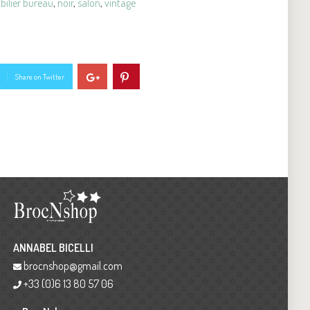
ilier bureau
,
noir
,
salon
,
vintage
Share on Twitter
ANNABEL BICELLI
brocnshop@gmail.com
+33 (0)6 13 80 57 06