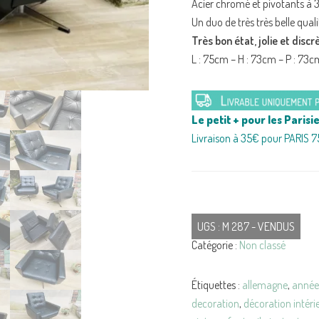
Acier chromé et pivotants à 
Un duo de très très belle qua
Très bon état, jolie et discr
L : 75cm – H : 73cm – P : 73c
Le petit + pour les Parisie
Livraison à 35€ pour PARIS 7
UGS :
M 287 - VENDUS
Catégorie :
Non classé
Étiquettes :
allemagne
,
année
decoration
,
décoration intéri