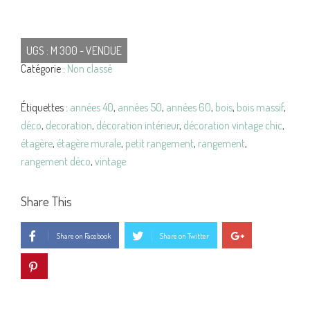
UGS :
M 300 - VENDUE
Catégorie :
Non classé
Étiquettes :
années 40
,
années 50
,
années 60
,
bois
,
bois massif
,
déco
,
decoration
,
décoration intérieur
,
décoration vintage chic
,
étagère
,
étagère murale
,
petit rangement
,
rangement
,
rangement déco
,
vintage
Share This
Share on Facebook
Share on Twitter