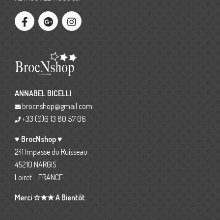
ANNABEL BICELLI
brocnshop@gmail.com
+33 (0)6 13 80 57 06
♥ BrocNshop ♥
241 Impasse du Ruisseau
45210 NARGIS
Loiret – FRANCE
Merci ☆★★ A Bientôt