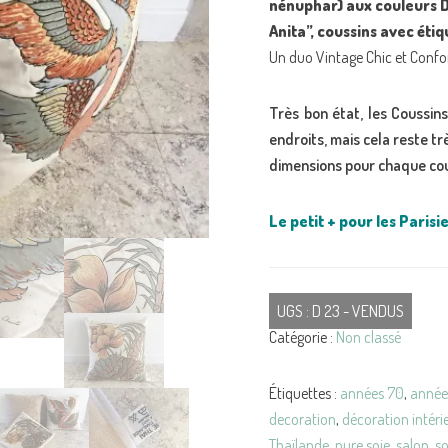
nénuphar) aux couleurs 
Anita”, coussins avec éti
Un duo Vintage Chic et Conforta
Très bon état, les Coussin
endroits, mais cela reste tr
dimensions pour chaque cous
Le petit + pour les Parisie
UGS :
D 23 - VENDUS
Catégorie :
Non classé
Étiquettes :
années 70
,
année
decoration
,
décoration intéri
Thaïlande
,
pure soie
,
salon
,
so