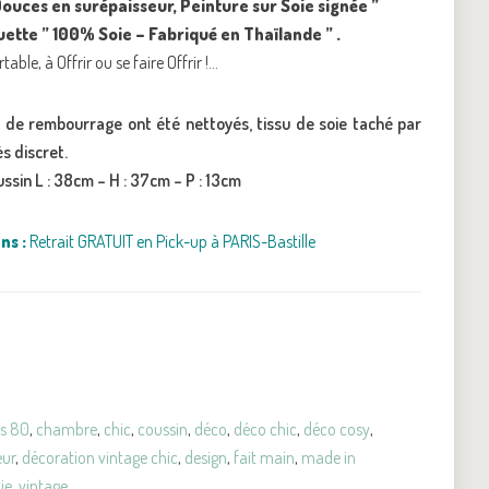
Douces en sur
épaisseur, Peinture sur Soie signée ”
quette ” 100% Soie – Fabriqué en Thaïlande ” .
ble, à Offrir ou se faire Offrir !…
s de rembourrage ont été nettoyés, tissu de soie taché par
ès discret.
sin L : 38cm – H : 37cm – P : 13cm
ns :
Retrait GRATUIT en Pick-up à PARIS-Bastille
s 80
,
chambre
,
chic
,
coussin
,
déco
,
déco chic
,
déco cosy
,
eur
,
décoration vintage chic
,
design
,
fait main
,
made in
ie
,
vintage