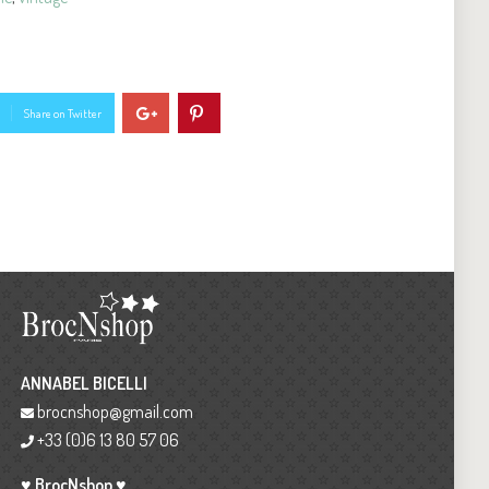
Share on Twitter
ANNABEL BICELLI
brocnshop@gmail.com
+33 (0)6 13 80 57 06
♥ BrocNshop ♥