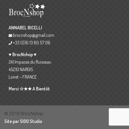
ANNABEL BICELLI
brocnshop@gmail.com
+33 (0)6 13 80 57 06
♥ BrocNshop ♥
241 Impasse du Ruisseau
45210 NARGIS
Loiret – FRANCE
Merci ☆★★ A Bientôt
© 2018 BrocNshop
Site par SIOO Studio