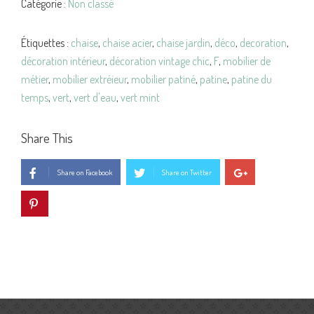
Catégorie :
Non classé
Étiquettes :
chaise
,
chaise acier
,
chaise jardin
,
déco
,
decoration
,
décoration intérieur
,
décoration vintage chic
,
F
,
mobilier de
métier
,
mobilier extréieur
,
mobilier patiné
,
patine
,
patine du
temps
,
vert
,
vert d'eau
,
vert mint
Share This
Share on Facebook
Share on Twitter