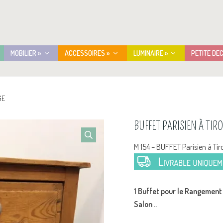
MOBILIER »
ACCESSOIRES »
LUMINAIRE »
PETITE DE
GE
BUFFET PARISIEN À TIR
M 154 – BUFFET Parisien à Ti
1 Buffet pour le Rangement e
Salon ..