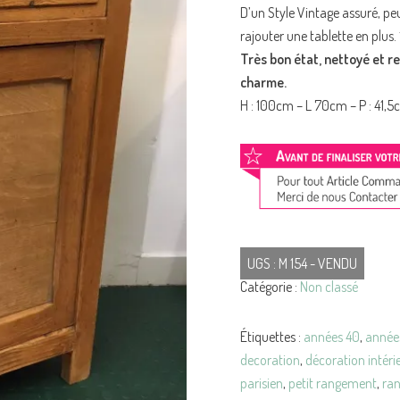
D’un Style Vintage assuré, peu 
rajouter une tablette en plus.
Très bon état, nettoyé et re
charme.
H : 100cm – L 70cm – P : 41,
UGS :
M 154 - VENDU
Catégorie :
Non classé
Étiquettes :
années 40
,
année
decoration
,
décoration intéri
parisien
,
petit rangement
,
ra