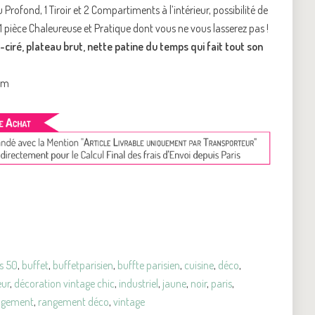
Profond, 1 Tiroir et 2 Compartiments à l’intérieur, possibilité de
 1 pièce Chaleureuse et Pratique dont vous ne vous lasserez pas !
-ciré, plateau brut, nette patine du temps qui fait tout son
5cm
s 50
,
buffet
,
buffetparisien
,
buffte parisien
,
cuisine
,
déco
,
eur
,
décoration vintage chic
,
industriel
,
jaune
,
noir
,
paris
,
ngement
,
rangement déco
,
vintage