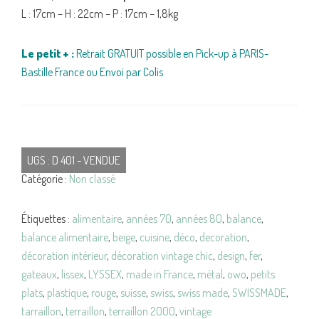
L : 17cm – H : 22cm – P : 17cm – 1,8kg
Le petit + :
Retrait GRATUIT possible en Pick-up à PARIS-
Bastille France ou Envoi par Colis
UGS :
D 401 - VENDUE
Catégorie :
Non classé
Étiquettes :
alimentaire
,
années 70
,
années 80
,
balance
,
balance alimentaire
,
beige
,
cuisine
,
déco
,
decoration
,
décoration intérieur
,
décoration vintage chic
,
design
,
fer
,
gateaux
,
lissex
,
LYSSEX
,
made in France
,
métal
,
owo
,
petits
plats
,
plastique
,
rouge
,
suisse
,
swiss
,
swiss made
,
SWISSMADE
,
tarraillon
,
terraillon
,
terraillon 2000
,
vintage