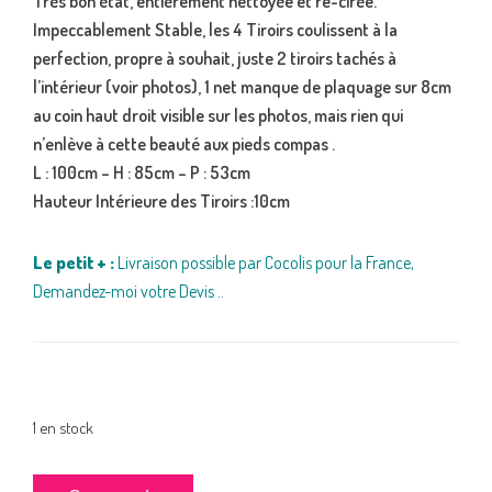
Très bon état, entièrement nettoyée et re-cirée.
Impeccablement Stable, les 4 Tiroirs coulissent à la
perfection, propre à souhait, juste 2 tiroirs tachés à
l’intérieur (voir photos), 1 net manque de plaquage sur 8cm
au coin haut droit visible sur les photos, mais rien qui
n’enlève à cette beauté aux pieds compas .
L : 100cm – H : 85cm – P : 53cm
Hauteur Intérieure des Tiroirs :10cm
Le petit + :
Livraison possible par Cocolis pour la France,
Demandez-moi votre Devis ..
1 en stock
quantité