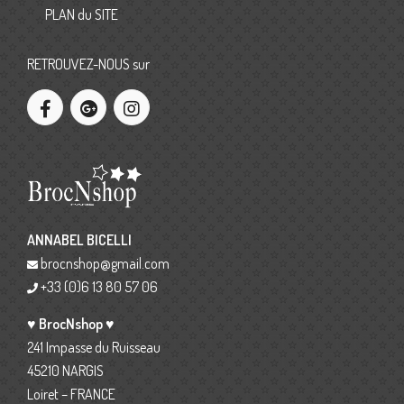
PLAN du SITE
RETROUVEZ-NOUS sur
ANNABEL BICELLI
brocnshop@gmail.com
+33 (0)6 13 80 57 06
♥ BrocNshop ♥
241 Impasse du Ruisseau
45210 NARGIS
Loiret – FRANCE