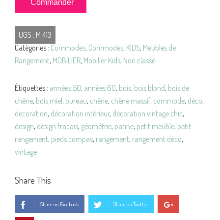
Commander
de
COMMODE
UGS :
M 413
Pieds
Catégories :
Commodes
,
Commodes
,
KIDS
,
Meubles de
Compas
Rangement
,
MOBILIER
,
Mobilier Kids
,
Non classé
VINTAGE
Étiquettes :
années 50
,
années 60
,
bois
,
bois blond
,
bois de
chêne
,
bois miel
,
bureau
,
chêne
,
chêne massif
,
commode
,
déco
,
decoration
,
décoration intérieur
,
décoration vintage chic
,
design
,
design fracais
,
géométrie
,
patine
,
petit meuble
,
petit
rangement
,
pieds compas
,
rangement
,
rangement déco
,
vintage
Share This
Share on Facebook
Share on Twitter