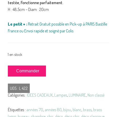
testée, Fonctionne parfaitement.
H : 48,5cm – Diam : 20cm
Le petit + :
Retrait Gratuit possible en Pick-up à PARIS Bastille
France ou Envoi rapide et soigné par Colis
1 en stock
quantité
Commander
de
LAMPE
UGS :
L 422
Robert
Catégories :
IDEES CADEAUX
,
Lampes
,
LUMINAIRE
,
Non classé
de
Schuytener
ANNEES
Étiquettes :
années 70
,
années 80
,
bijou
,
blanc
,
brass
,
brass
70/80
lamp
,
bureau
,
chambre
,
chic
,
déco
,
déco chic
,
déco classique
,