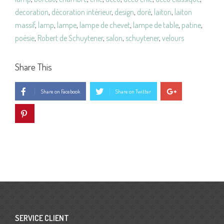
decoration
,
décoration intérieur
,
design
,
doré
,
laiton
,
laiton
massif
,
lamp
,
lampe
,
lampe de chevet
,
lampe de table
,
patine
,
poésie
,
Robert de Schuytener
,
salon
,
schuytener
,
velours
Share This
Share on Facebook
Share on Twitter
SERVICE CLIENT