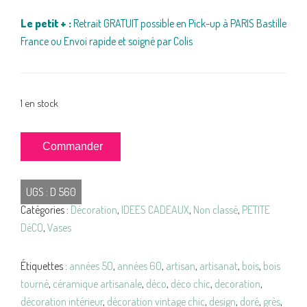
Le petit + :
Retrait GRATUIT possible en Pick-up à PARIS Bastille
France ou Envoi rapide et soigné par Colis
1 en stock
quantité
Commander
de
VASES
UGS :
D 560
Céramique
Catégories :
Décoration
,
IDEES CADEAUX
,
Non classé
,
PETITE
Artisanale
DéCO
,
Vases
VINTAGE
Étiquettes :
années 50
,
années 60
,
artisan
,
artisanat
,
bois
,
bois
tourné
,
céramique artisanale
,
déco
,
déco chic
,
decoration
,
décoration intérieur
,
décoration vintage chic
,
design
,
doré
,
grès
,