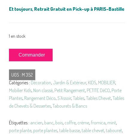
Et toujours, Retrait Gratuit en Pick-up à PARIS-Bastille
1 en stock
quantité
Commander
de
TABOURET
UGS :
M 352
Coffre
Catégories :
Décoration
,
Jardin & Extérieur
,
KIDS
,
MOBILIER
,
Vintage
Mobilier Kids
,
Non classé
,
Petit Rangement
,
PETITE DéCO
,
Porte
BOIS
Plantes
,
Rangement Déco
,
S'Assoir
,
Tables
,
Tables Chevet
,
Tables
et
de Chevets & Dessertes
,
Tabourets & Bancs
Assise
VERTE
Étiquettes :
ancien
,
banc
,
bois
,
coffre
,
crème
,
fromica
,
mint
,
porte plante
,
porte plantes
,
table basse
,
table chevet
,
tabouret
,