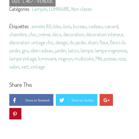
UGS :
L 467 - VENDUE
Catégories :
Lampes
,
LUMINAIRE
,
Non classé
Étiquettes :
années 80
,
bleu
,
bois
,
bureau
,
cadeau
,
canard
,
chambre
,
chic
,
crème
,
déco
,
decoration
,
décoration intérieur
,
décoration vintage chic
,
design
,
du jardin
,
étain
,
fleur
,
fleurs du
jardin
,
gris
,
idée cadeau
,
jardin
,
laiton
,
lampe
,
lampe mignonne
,
lampe vintage
,
luminiare
,
mignon
,
multicolor
,
PIN
,
poésie
,
rose
,
salon
,
vert
,
vintage
Share This
Share on Facebook
Share on Twitter