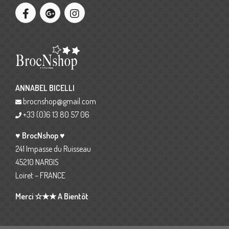
ANNABEL BICELLI
brocnshop@gmail.com
+33 (0)6 13 80 57 06
♥ BrocNshop ♥
241 Impasse du Ruisseau
45210 NARGIS
Loiret – FRANCE
Merci ☆★★ A Bientôt